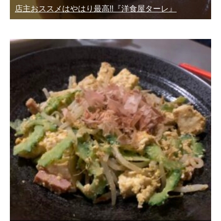
店主おススメはやはり最高!!『洋食屋ターレ』