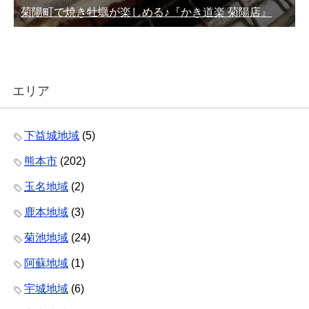
菊陽町で焼き牡蠣が楽しめる♪『かき道楽 菊陽店』
エリア
下益城地域
(5)
熊本市
(202)
玉名地域
(2)
鹿本地域
(3)
菊池地域
(24)
阿蘇地域
(1)
宇城地域
(6)