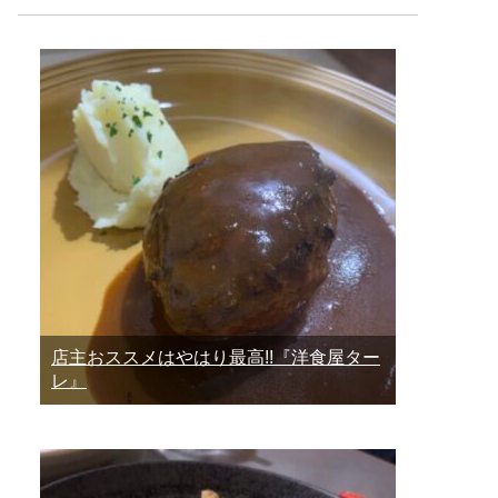
店主おススメはやはり最高!!『洋食屋ター
レ』