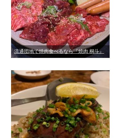
流通団地で焼肉食べるなら『焼肉 桐斗』