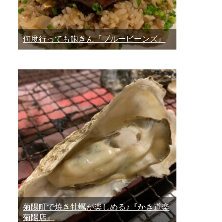
何度行っても飽きん『ブルービーンズ』
菊陽町で焼き牡蠣が楽しめる♪『かき道楽
菊陽店』