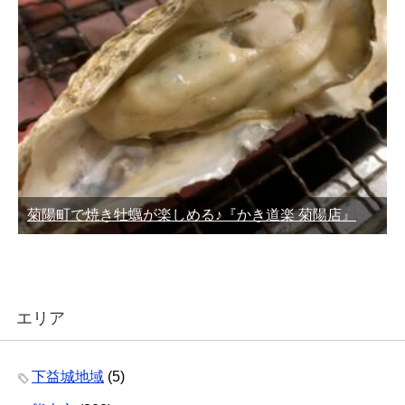
菊陽町で焼き牡蠣が楽しめる♪『かき道楽 菊陽店』
エリア
下益城地域
(5)