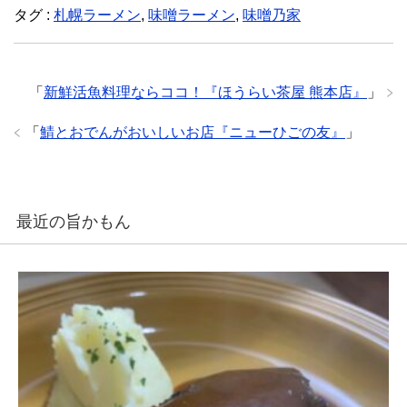
タグ :
札幌ラーメン
,
味噌ラーメン
,
味噌乃家
「
新鮮活魚料理ならココ！『ほうらい茶屋 熊本店』
」
「
鯖とおでんがおいしいお店『ニューひごの友』
」
最近の旨かもん