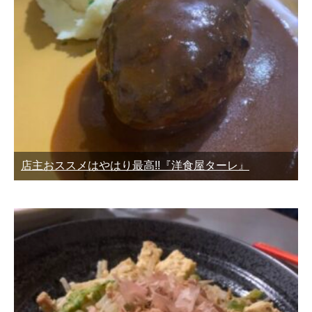
店主おススメはやはり最高!!『洋食屋ターレ』