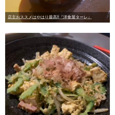
店主おススメはやはり最高!!『洋食屋ターレ』