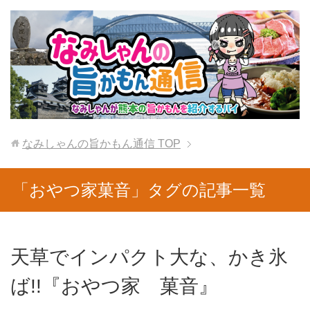
なみしゃんの旨かもん通信
TOP
「おやつ家菓音」タグの記事一覧
天草でインパクト大な、かき氷
ば!!『おやつ家 菓音』