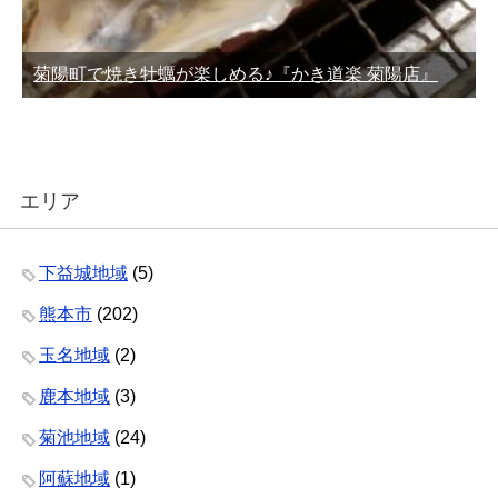
菊陽町で焼き牡蠣が楽しめる♪『かき道楽 菊陽店』
エリア
下益城地域
(5)
熊本市
(202)
玉名地域
(2)
鹿本地域
(3)
菊池地域
(24)
阿蘇地域
(1)