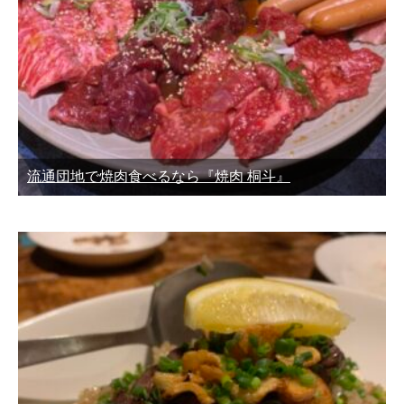
流通団地で焼肉食べるなら『焼肉 桐斗』