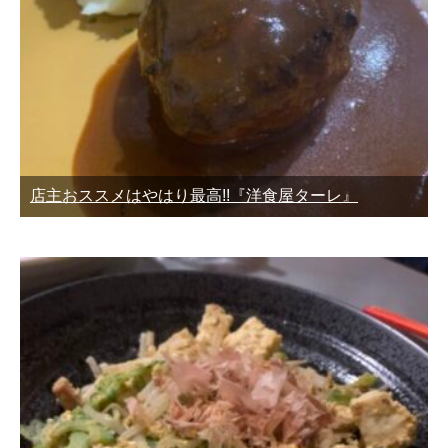
店主おススメはやはり最高!!『洋食屋ターレ』