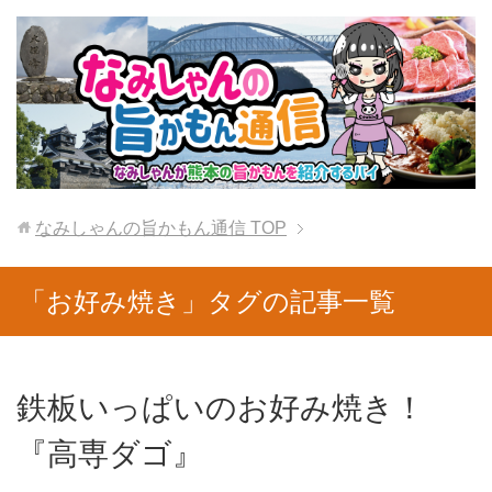
なみしゃんの旨かもん通信
TOP
「お好み焼き」タグの記事一覧
鉄板いっぱいのお好み焼き！
『高専ダゴ』