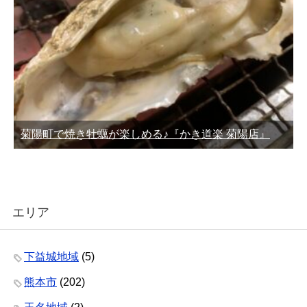
菊陽町で焼き牡蠣が楽しめる♪『かき道楽 菊陽店』
エリア
下益城地域
(5)
熊本市
(202)