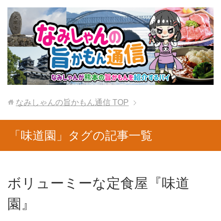
なみしゃんの旨かもん通信
TOP
「味道園」タグの記事一覧
ボリューミーな定食屋『味道
園』