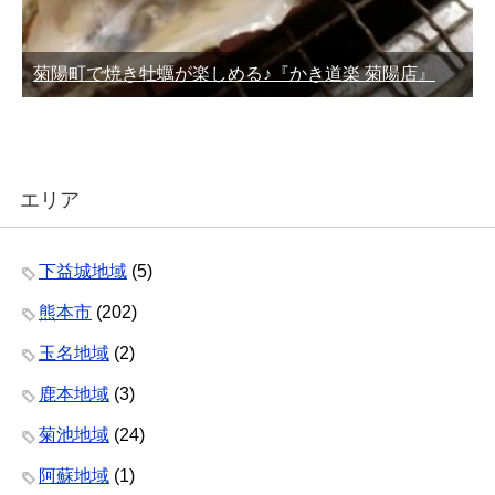
菊陽町で焼き牡蠣が楽しめる♪『かき道楽 菊陽店』
エリア
下益城地域
(5)
熊本市
(202)
玉名地域
(2)
鹿本地域
(3)
菊池地域
(24)
阿蘇地域
(1)