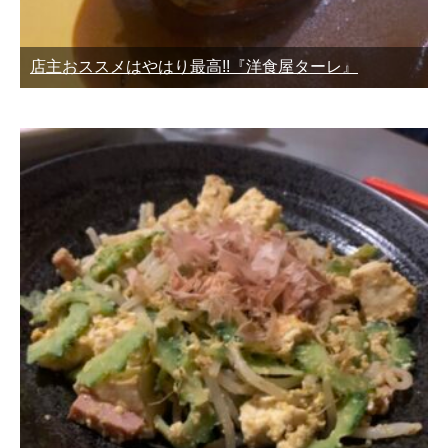
店主おススメはやはり最高!!『洋食屋ターレ』