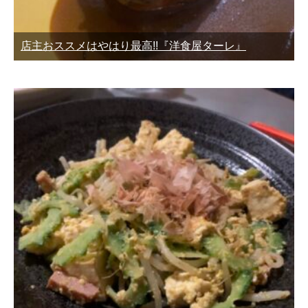
店主おススメはやはり最高!!『洋食屋ターレ』