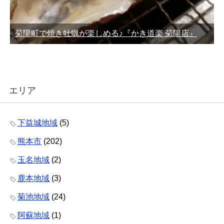
菊陽町で焼き牡蠣が楽しめる♪『かき道楽 菊陽店』
エリア
下益城地域
(5)
熊本市
(202)
玉名地域
(2)
鹿本地域
(3)
菊池地域
(24)
阿蘇地域
(1)