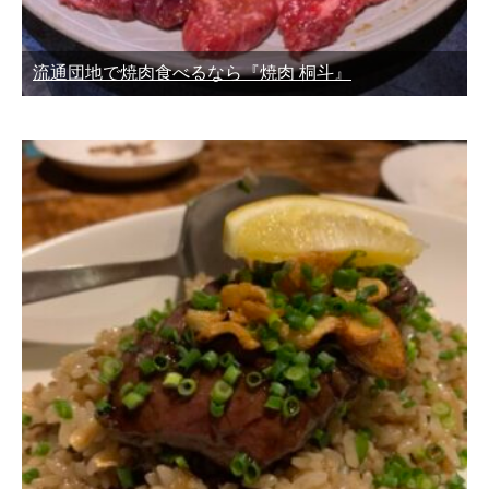
流通団地で焼肉食べるなら『焼肉 桐斗』