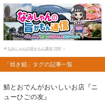
なみしゃんの旨かもん通信
TOP
「焼き鯖」タグの記事一覧
鯖とおでんがおいしいお店『ニ
ューひごの友』