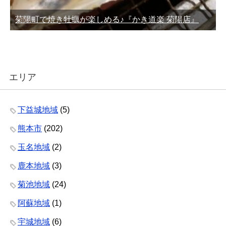
菊陽町で焼き牡蠣が楽しめる♪『かき道楽 菊陽店』
エリア
下益城地域
(5)
熊本市
(202)
玉名地域
(2)
鹿本地域
(3)
菊池地域
(24)
阿蘇地域
(1)
宇城地域
(6)