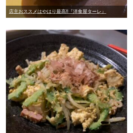
店主おススメはやはり最高!!『洋食屋ターレ』