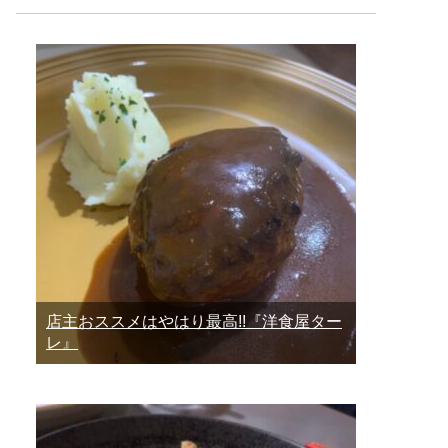
店主おススメはやはり最高!!『洋食屋ター
レ』