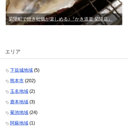
菊陽町で焼き牡蠣が楽しめる♪『かき道楽 菊陽店』
エリア
下益城地域
(5)
熊本市
(202)
玉名地域
(2)
鹿本地域
(3)
菊池地域
(24)
阿蘇地域
(1)