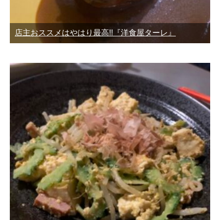
店主おススメはやはり最高!!『洋食屋ターレ』