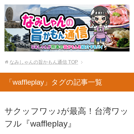
なみしゃんの旨かもん通信
TOP
「waffleplay」タグの記事一覧
サクッフワッ♪が最高！台湾ワッ
フル『waffleplay』