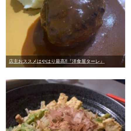
店主おススメはやはり最高!!『洋食屋ターレ』