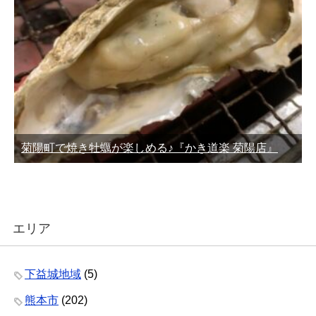
菊陽町で焼き牡蠣が楽しめる♪『かき道楽 菊陽店』
エリア
下益城地域
(5)
熊本市
(202)