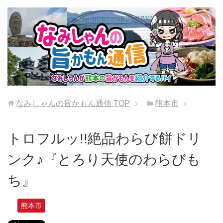
なみしゃんの旨かもん通信
TOP
熊本市
トロフルッ!!絶品わらび餅ドリ
ンク♪『とろり天使のわらびも
ち』
熊本市