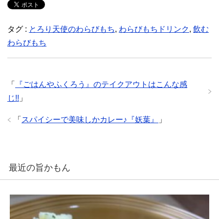
タグ :
とろり天使のわらびもち
,
わらびもちドリンク
,
飲む
わらびもち
「
『ごはんやふくろう』のテイクアウトはこんな感
じ!!
」
「
スパイシーで美味しかカレー♪『妖葉』
」
最近の旨かもん