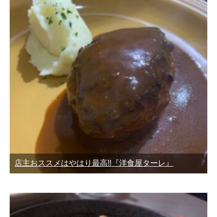
店主おススメはやはり最高!!『洋食屋ターレ』