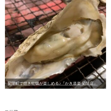
菊陽町で焼き牡蠣が楽しめる♪『かき道楽 菊陽店』